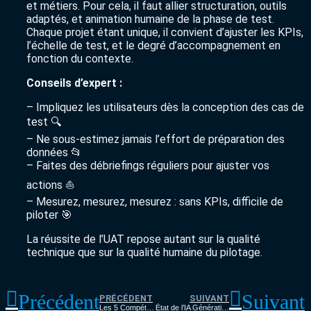
et métiers. Pour cela, il faut allier structuration, outils
adaptés, et animation humaine de la phase de test.
Chaque projet étant unique, il convient d’ajuster les KPIs,
l’échelle de test, et le degré d’accompagnement en
fonction du contexte.
Conseils d’expert :
– Impliquez les utilisateurs dès la conception des cas de
test 🔍
– Ne sous-estimez jamais l’effort de préparation des
données 📂
– Faites des débriefings réguliers pour ajuster vos
actions ⛵
– Mesurez, mesurez, mesurez : sans KPIs, difficile de
piloter 🎯
La réussite de l’UAT repose autant sur la qualité
technique que sur la qualité humaine du pilotage.
Précédent
Suivant
PRÉCÉDENT
SUIVANT
Les 5 Compétences Clés d’un Scrum Master en 2024
État de l’IA Générative : quelle place pour les DSI ?