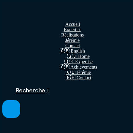
Accueil
Expertise
Réalisations
Jérémie
Contact
🇬🇧 English
🇬🇧 Home
🇬🇧 Expertise
🇬🇧 Achievements
🇬🇧 Jérémie
🇬🇧 Contact
Recherche